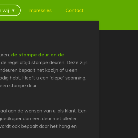
 wij
Impressies
Contact
euren:
de stompe deur en de
n de regel altijd stompe deuren. Deze zijn
endeuren bepaalt het kozijn of u een
dig hebt. Heeft u een 'diepe' sponning,
 een stompe deur.
aal aan de wensen van u, als klant. Een
 goedkoper dan een deur met allerlei
s wordt ook bepaalt door het hang en