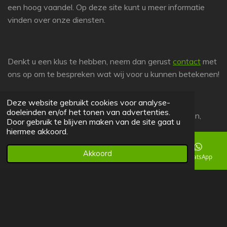
een hoog vaandel. Op deze site kunt u meer informatie
vinden over onze diensten.
Denkt u een klus te hebben, neem dan gerust
contact
met
ons op om te bespreken wat wij voor u kunnen betekenen!
Deze website gebruikt cookies voor analyse-
doeleinden en/of het tonen van advertenties.
Heeft u hierna nog vragen dan kunt u ons altijd bellen,
Door gebruik te blijven maken van de site gaat u
schrijven of mailen.
hiermee akkoord.
Akkoord
E-mailadres
Telefoonnummer
Facebook
WhatsApp
W
F
h
a
© 2024
Custom Made Furniture
-
op maat gemaakte meubels
a
c
en overige werkzaamheden
t
e
s
b
A
o
p
o